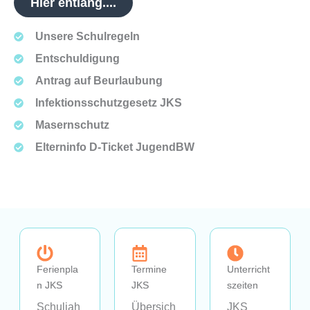
Hier entlang....
Unsere Schulregeln
Entschuldigung
Antrag auf Beurlaubung
Infektionsschutzgesetz JKS
Masernschutz
Elterninfo D-Ticket JugendBW
Ferienpla
Termine
Unterricht
n JKS
JKS
szeiten
Schuljah
Übersich
JKS