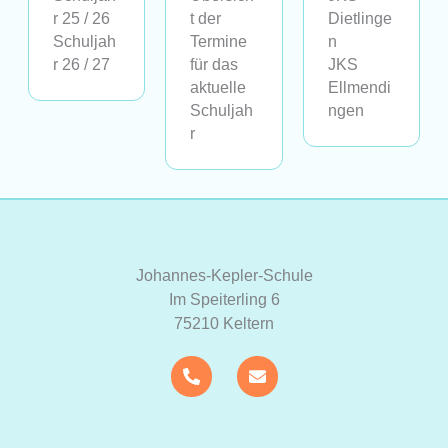
r 25 / 26
t der
Dietlinge
Schuljah
Termine
n
r 26 / 27
für das
JKS
aktuelle
Ellmendi
Schuljah
ngen
r
Johannes-Kepler-Schule
Im Speiterling 6
75210 Keltern