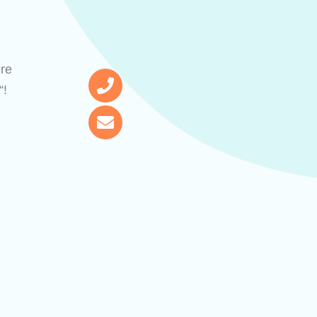
ere
“!